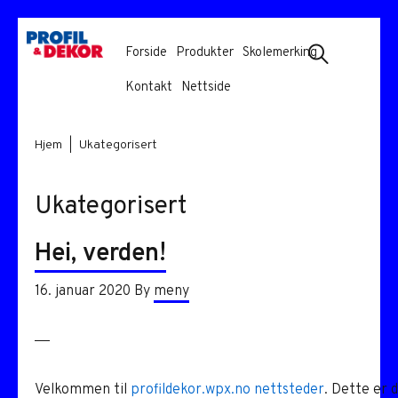
Hopp
Hopp
Show
Forside
Produkter
Skolemerking
til
til
Search
NETTBUTIKK
primær
hovedinnhold
Kontakt
Nettside
menyen
Hjem
|
Ukategorisert
Ukategorisert
Hei, verden!
16. januar 2020
By
meny
Velkommen til
profildekor.wpx.no nettsteder
. Dette er d