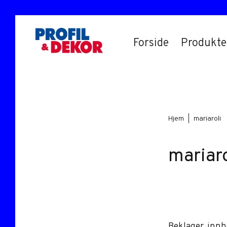
Hopp
Hopp
til
til
Forside
Produkte
primær
hovedinnhold
NETTBUTIKK
menyen
Hjem
|
mariaroli
mariaro
Beklager, innh