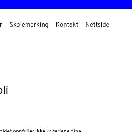
r
Skolemerking
Kontakt
Nettside
li
oldet oppfyller ikke kriteriene dine.